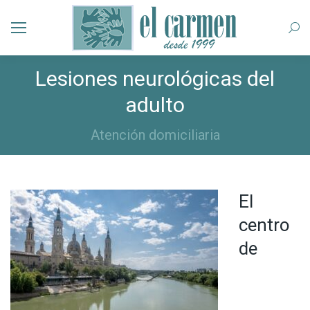
Busc
Lesiones neurológicas del
adulto
Atención domiciliaria
El
centro
de