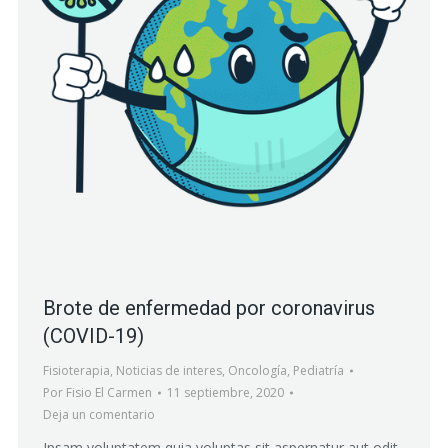
Brote de enfermedad por coronavirus
(COVID-19)
Fisioterapia
,
Noticias de interes
,
Oncología
,
Pediatría
Por
Fisio El Carmen
11 septiembre, 2020
Deja un comentario
Ipsam voluptatem quia voluptas sit aspernatur aut odit