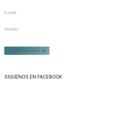
976 28 47 73
E-mail:
fisio@fisioelcarmen.com
Horario:
Lun. – Vie. 09:15 - 21:00
Enviar una consulta
SIGUENOS EN FACEBOOK