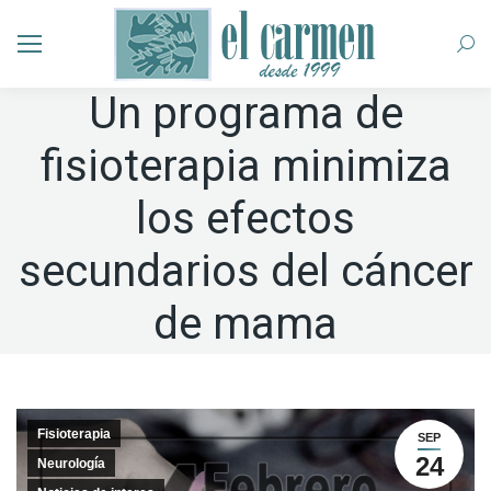
Busc
Un programa de
fisioterapia minimiza
los efectos
secundarios del cáncer
de mama
Fisioterapia
SEP
24
Neurología