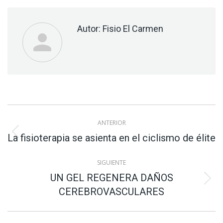
Autor:
Fisio El Carmen
Navegación
ANTERIOR
entre
Publicación
La fisioterapia se asienta en el ciclismo de élite
anterior:
publicaciones
SIGUIENTE
UN GEL REGENERA DAÑOS
Publicación
CEREBROVASCULARES
siguiente: