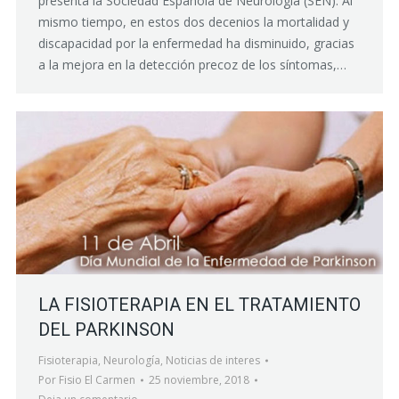
presenta la Sociedad Española de Neurología (SEN). Al
mismo tiempo, en estos dos decenios la mortalidad y
discapacidad por la enfermedad ha disminuido, gracias
a la mejora en la detección precoz de los síntomas,…
LA FISIOTERAPIA EN EL TRATAMIENTO
DEL PARKINSON
Fisioterapia
,
Neurología
,
Noticias de interes
Por
Fisio El Carmen
25 noviembre, 2018