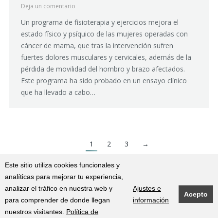
Deja un comentario
Un programa de fisioterapia y ejercicios mejora el
estado físico y psíquico de las mujeres operadas con
cáncer de mama, que tras la intervención sufren
fuertes dolores musculares y cervicales, además de la
pérdida de movilidad del hombro y brazo afectados.
Este programa ha sido probado en un ensayo clínico
que ha llevado a cabo…
1
2
3
→
Este sitio utiliza cookies funcionales y
analíticas para mejorar tu experiencia,
2016-2024 © Centro de fisioterapia "El Carmen" |
Aviso legal
·
Política de
analizar el tráfico en nuestra web y
Ajustes e
Acepto
cookies
·
Política de privacidad
para comprender de donde llegan
información
nuestros visitantes.
Política de