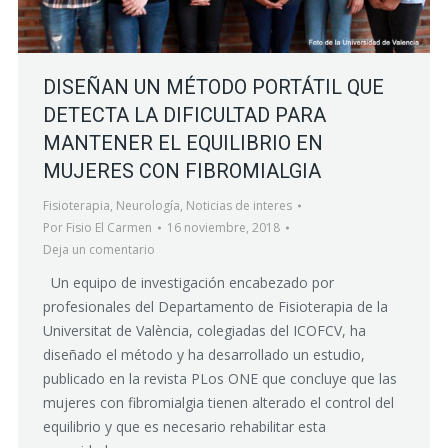
DISEÑAN UN MÉTODO PORTÁTIL QUE
DETECTA LA DIFICULTAD PARA
MANTENER EL EQUILIBRIO EN
MUJERES CON FIBROMIALGIA
Fisioterapia
,
Neurología
,
Noticias de interes
Por
Fisio El Carmen
16 noviembre, 2018
Deja un comentario
Un equipo de investigación encabezado por
profesionales del Departamento de Fisioterapia de la
Universitat de València, colegiadas del ICOFCV, ha
diseñado el método y ha desarrollado un estudio,
publicado en la revista PLos ONE que concluye que las
mujeres con fibromialgia tienen alterado el control del
equilibrio y que es necesario rehabilitar esta