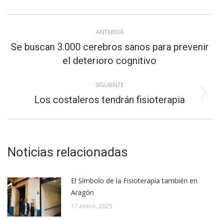
Navegación
ANTERIOR
entre
Se buscan 3.000 cerebros sanos para prevenir
Publicación
el deterioro cognitivo
anterior:
publicaciones
SIGUIENTE
Publicación
Los costaleros tendrán fisioterapia
siguiente:
Noticias relacionadas
El Símbolo de la Fisioterapia también en
Aragón
17 enero, 2025