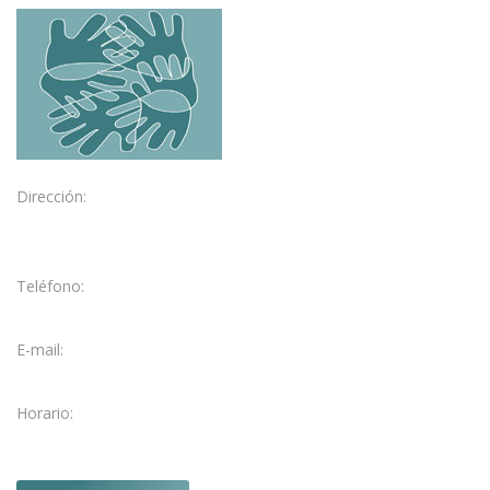
Dirección:
C/ García Galdeano, 3
50004 Zaragoza
Teléfono:
976 28 47 73
E-mail:
fisio@fisioelcarmen.com
Horario:
Lun. – Vie. 09:15 - 21:00