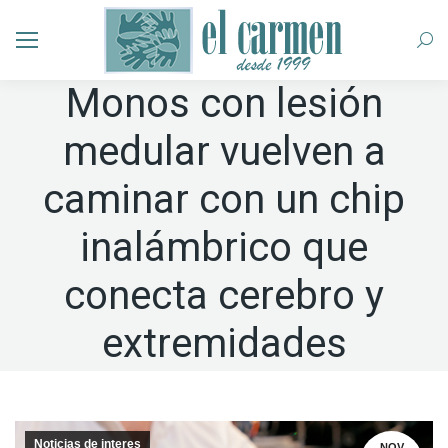
Busc
Monos con lesión
medular vuelven a
caminar con un chip
inalámbrico que
conecta cerebro y
extremidades
Noticias de interes
NOV