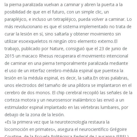
la pierna paralizada vuelvan a caminar y abren la puerta a la
posibilidad de que en el futuro, con un simple clic, un
parapléjico, e incluso un tetrapléjico, pueda volver a caminar. Lo
más revolucionario es que el sistema implementado no trata de
curar la lesión en sí, sino saltarla y obtener movimiento sin
utilizar esoexqueletos ni ningún otro elemento externo.El
trabajo, publicado por Nature, consiguió que el 23 de junio de
2015 un macaco Rhesus recuperara el movimiento intencional
de caminar en una pierna temporalmente paralizada mediante
el uso de un interfaz cerebro-médula espinal que puentea la
lesión en la médula espinal, es decir, la salta.En otras palabras,
unos electrodos del tamaño de una píldora se implantaron en el
cerebro de dos monos. El chip cerebral recopiló las señales de la
corteza motora y un neurosensor inalámbrico las envió a un
estimulador espinal implantado en las vértebras lumbares, por
debajo de la zona de la lesión.
«Es la primera vez que la neurotecnología restaura la
locomoción en primates», asegura el neurocientífico Grégoire
Courtine, de la Escuela Politécnica Federal de Lausanna (EPFL),