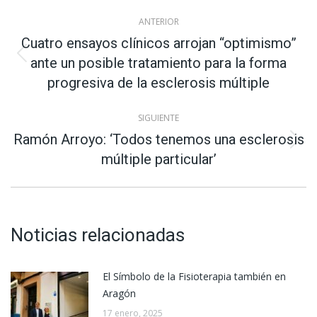
Navegación
ANTERIOR
entre
Cuatro ensayos clínicos arrojan “optimismo”
Publicación
ante un posible tratamiento para la forma
publicaciones
anterior:
progresiva de la esclerosis múltiple
SIGUIENTE
Ramón Arroyo: ‘Todos tenemos una esclerosis
Publicación
múltiple particular’
siguiente:
Noticias relacionadas
El Símbolo de la Fisioterapia también en
Aragón
17 enero, 2025