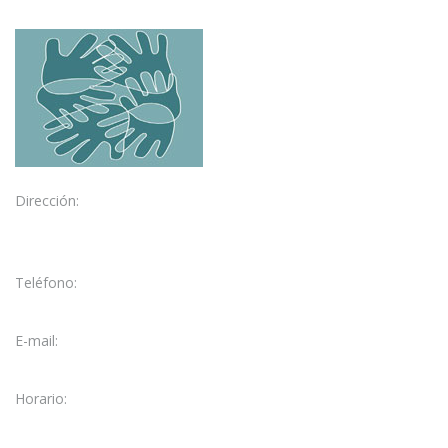
Dirección:
C/ García Galdeano, 3
50004 Zaragoza
Teléfono:
976 28 47 73
E-mail:
fisio@fisioelcarmen.com
Horario:
Lun. – Vie. 09:15 - 21:00