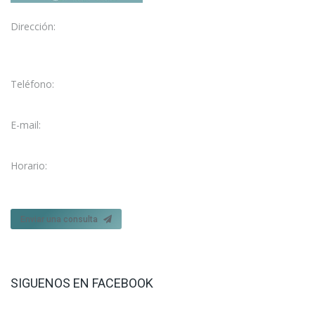
Dirección:
C/ García Galdeano, 3
50004 Zaragoza
Teléfono:
976 28 47 73
E-mail:
fisio@fisioelcarmen.com
Horario:
Lun. – Vie. 09:15 - 21:00
Enviar una consulta
SIGUENOS EN FACEBOOK