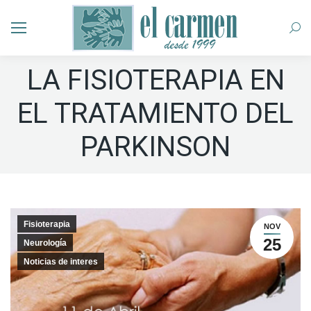
Busc
LA FISIOTERAPIA EN
EL TRATAMIENTO DEL
PARKINSON
Fisioterapia
NOV
25
Neurología
Noticias de interes