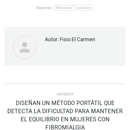
Etiquetas:
Fisioterapia
parkinson
Autor:
Fisio El Carmen
Navegación
ANTERIOR
entre
DISEÑAN UN MÉTODO PORTÁTIL QUE
DETECTA LA DIFICULTAD PARA MANTENER
publicaciones
Publicación
EL EQUILIBRIO EN MUJERES CON
anterior:
FIBROMIALGIA