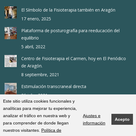
El Símbolo de la Fisioterapia también en Aragón
17 enero, 2025
Plataforma de posturografía para reeducación del
equilibrio
5 abril, 2022
Centro de Fisioterapia el Carmen, hoy en El Periódico
de Aragón.
8 septiembre, 2021
Estimulación transcraneal directa
26 julio, 2021
Este sitio utiliza cookies funcionales y
analíticas para mejorar tu experiencia,
2016-2024 © Centro de fisioterapia "El Carmen" |
Aviso legal
·
Política de
analizar el tráfico en nuestra web y
Ajustes e
Acepto
cookies
·
Política de privacidad
para comprender de donde llegan
información
nuestros visitantes.
Política de