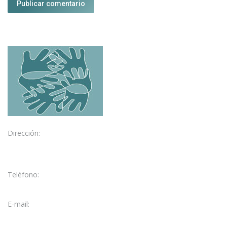
Publicar comentario
Dirección:
C/ García Galdeano, 3
50004 Zaragoza
Teléfono:
976 28 47 73
E-mail:
fisio@fisioelcarmen.com