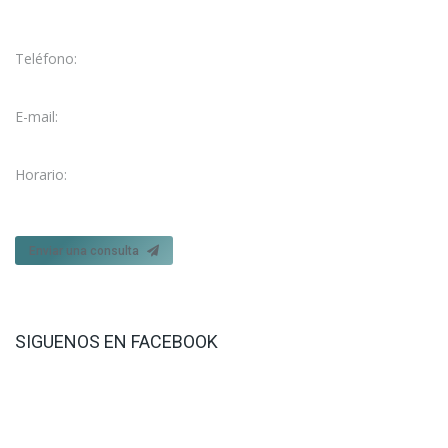
C/ García Galdeano, 3
50004 Zaragoza
Teléfono:
976 28 47 73
E-mail:
fisio@fisioelcarmen.com
Horario:
Lun. – Vie. 09:15 - 21:00
Enviar una consulta
SIGUENOS EN FACEBOOK