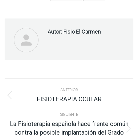
Autor:
Fisio El Carmen
Navegación
ANTERIOR
entre
Publicación
FISIOTERAPIA OCULAR
anterior:
publicaciones
SIGUIENTE
La Fisioterapia española hace frente común
Publicación
contra la posible implantación del Grado